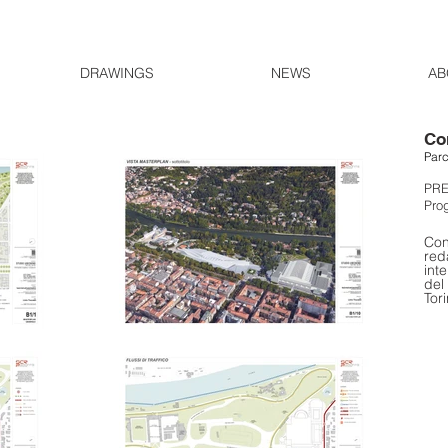
DRAWINGS
NEWS
AB
Co
Parc
PR
Prog
Con
red
int
del
Tor