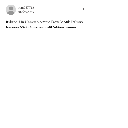
rom057743
06 feb 2025
Italiano: Un Universo Ampio Dove lo Stile Italiano 
Incontra Niche InternazionaliL'ultimo gruppo 
raccoglie 
negozi online internazionali
 (spesso in 
inglese) e alcuni 
siti italiani
 con un tocco 
mediterraneo. Qui trovi un'ampia gamma di 
prodotti: 
casa & decorazione
, 
moda
, 
sex toys
, 
gioielli
 e prodotti esoterici. L'Italia contribuisce con 
il suo senso del 
design
 e della 
dolce vita
, mentre il 
segmento “globale” si rivolge a un pubblico 
mondiale.Negozi 
Italiani
Ciabatte.shop
: Ciabattine o 
sandali in stile italiano, per il comfort a 
casa.
Cappellino-Neonato.shop
: Cappellini per 
neonati (Italia).
Applique-da-Parete.shop
: Applique 
da parete,…
Mostra altro
Mi piace
Rispondi