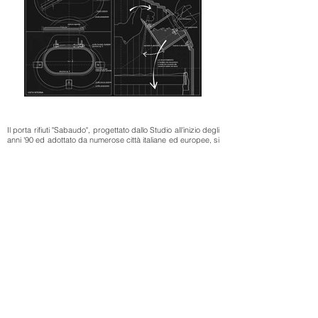
Il porta rifiuti "Sabaudo", progettato dallo Studio all'inizio degli
anni '90 ed adottato da numerose città italiane ed europee, si
arricchisce dell'accessorio posacenere. Ancora in
pressofusione di alluminio, si inserisce in una delle due
bocche presenti nel Sabaudo. Per l'evacuazione delle ceneri
il posacenere si rimuove comodamente ad apertura del
porta rifiuti agendo su una paratia a molla. Sulla superficie
esterna il foro è contornato da rilievi, integrati nella fusione
stessa, per lo spegnimento del mozzicone e per segnalarne
la funzione.
Committenza:Aluhabitat
Produzione: Aluhabitat TLF
Studio De Ferrari Architetti
Via Andorno, 22
10153 Torino Italia
Tel:
011885875