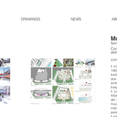
DRAWINGS
NEWS
AB
Mu
Tori
Con
del
con
Il r
1960
tras
due 
amb
tras
Il c
Albe
del 
muse
inte
pare
Il p