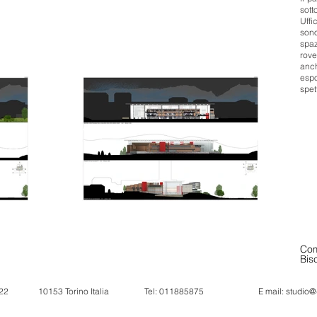
sott
Uffi
sono
spaz
rove
anch
esp
spet
Com
Bisc
 22
10153 Torino Italia
Tel: 011885875
E mail:
studio@d