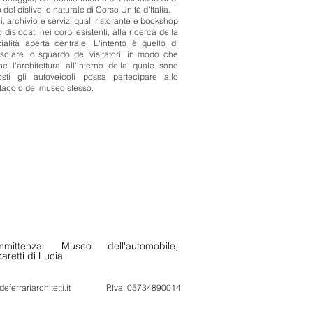
o del dislivello naturale di Corso Unità d'Italia.
ci, archivio e servizi quali ristorante e bookshop
 dislocati nei corpi esistenti, alla ricerca della
ialità aperta centrale. L'intento è quello di
sciare lo sguardo dei visitatori, in modo che
e l'architettura all'interno della quale sono
osti gli autoveicoli possa partecipare allo
tacolo del museo stesso.
mittenza: Museo dell'automobile,
aretti di Lucia
eferrariarchitetti.it
P.Iva: 05734890014