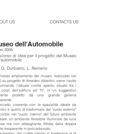
OUT US
CONTACTS US
seo dell'Automobile
no, 2005
corso di idee per il progetto del Museo
l'automobile
 G. Durbiano, L. Reinerio
ichiesto ampliamento del museo, realizzato nel
 su progetto di Amedeo Albertini, viene risolto
formando l'attuale cortile aperto, situato tra i
corpi dell'edificio ad "H", in un suggestivo
iente protetto da una grande galleria
parente.
oncetto coerente con la spazialità ideale da
rtini è quello di trasformare dal "vuoto esterno"
cortile nel "vuoto interno" del futuro ambiente
ale: un ambiente flessibile illuminato da luce
nsa ma non abbagliante, filtrata dalla doppia
te trasparente in policarbonato.
archeggio, dal cortile interno si trasferisce al di