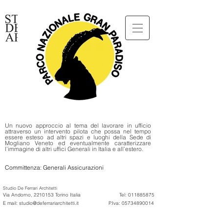
Un nuovo approccio al tema del lavorare in ufficio
attraverso un intervento pilota che possa nel tempo
essere esteso ad altri spazi e luoghi della Sede di
Mogliano Veneto ed eventualmente caratterizzare
l’immagine di altri uffici Generali in Italia e all’estero.
Committenza: Generali Assicurazioni
Studio De Ferrari Architetti
Via Andorno, 22
10153 Torino Italia
Tel:
011885875
E mail:
studio@deferrariarchitetti.it
P.Iva:
05734890014