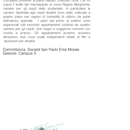
Il progetto prevede al piano rialzato, collocato circa 1,30 mt
sopra il livello del marciapiede di corso Regina Margherita,
camere per gli ospiti dello studentato. In particolare le
camere destinate agli ospiti disabili sono state collocate a
questo piano per ragioni di comodità di utilizzo da parte
dell’utenza speciale. I piani dal primo al settimo sono
organizzati tutti secondo appartamenti costituiti da quattro
camere per gli ospiti, due bagni e soggiorno comune con
cucina e pranzo. Gli appartamenti avranno accesso
attraverso due corpi scala indipendenti dotati di filtri e
ascensori per disabili.
Committenza: Società San Paolo Ente Morale
Gestore: Campus X