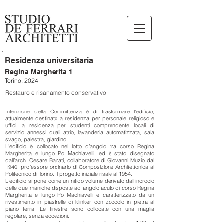
Residenza universitaria
Regina Margherita 1
Torino, 2024
Restauro e risanamento conservativo
Intenzione della Committenza è di trasformare l’edificio,
attualmente destinato a residenza per personale religioso e
uffici, a residenza per studenti comprendente locali di
servizio annessi quali atrio, lavanderia automatizzata, sala
svago, palestra, giardino.
L’edificio è collocato nel lotto d’angolo tra corso Regina
Margherita e lungo Po Machiavelli, ed è stato disegnato
dall’arch. Cesare Bairati, collaboratore di Giovanni Muzio dal
1940, professore ordinario di Composizione Architettonica al
Politecnico di Torino. Il progetto iniziale risale al 1954.
L’edificio si pone come un nitido volume derivato dall’incrocio
delle due maniche disposte ad angolo acuto di corso Regina
Margherita e lungo Po Machiavelli e caratterizzato da un
rivestimento in piastrelle di klinker con zoccolo in pietra al
piano terra. Le finestre sono collocate con una maglia
regolare, senza eccezioni.