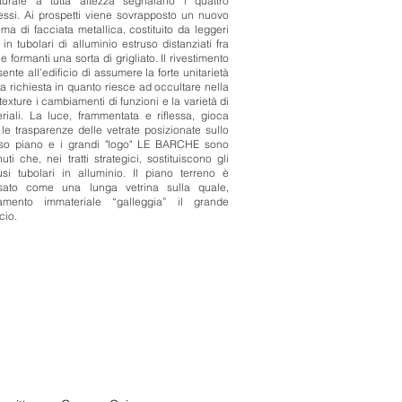
tturale a tutta altezza segnalano i quattro
essi. Ai prospetti viene sovrapposto un nuovo
ema di facciata metallica, costituito da leggeri
i in tubolari di alluminio estruso distanziati fra
 e formanti una sorta di grigliato. Il rivestimento
ente all’edificio di assumere la forte unitarietà
va richiesta in quanto riesce ad occultare nella
texture i cambiamenti di funzioni e la varietà di
riali. La luce, frammentata e riflessa, gioca
le trasparenze delle vetrate posizionate sullo
sso piano e i grandi "logo" LE BARCHE sono
nuti che, nei tratti strategici, sostituiscono gli
usi tubolari in alluminio. Il piano terreno è
sato come una lunga vetrina sulla quale,
amento immateriale “galleggia” il grande
cio.