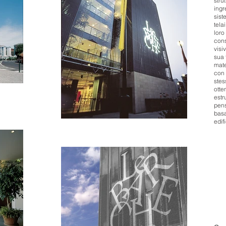
stru
ingr
sist
tela
loro
cons
visi
sua 
mate
con 
ste
otte
estr
pen
bas
edifi