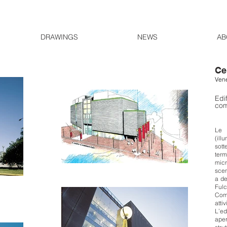
DRAWINGS
NEWS
AB
Ce
Vene
Ed
com
Le 
(il
sott
ter
mic
scen
a de
Fulc
Com
atti
L’ed
aper