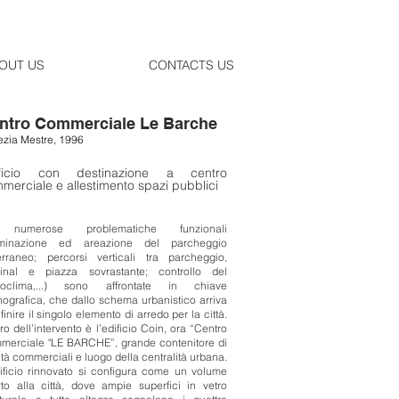
OUT US
CONTACTS US
ntro Commerciale Le Barche
zia Mestre, 1996
ificio con destinazione a centro
merciale e allestimento spazi pubblici
numerose problematiche funzionali
luminazione ed areazione del parcheggio
erraneo; percorsi verticali tra parcheggio,
minal e piazza sovrastante; controllo del
roclima,...) sono affrontate in chiave
ografica, che dallo schema urbanistico arriva
finire il singolo elemento di arredo per la città.
ro dell’intervento è l’edificio Coin, ora “Centro
merciale "LE BARCHE”, grande contenitore di
vità commerciali e luogo della centralità urbana.
ificio rinnovato si configura come un volume
to alla città, dove ampie superfici in vetro