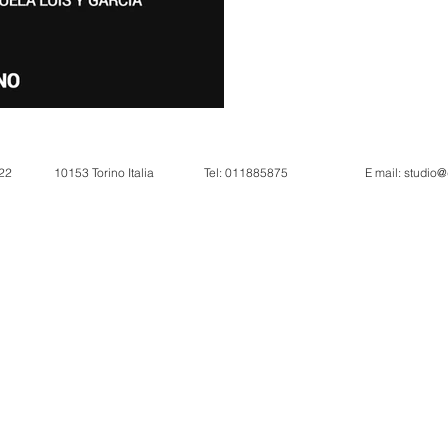
 22
10153 Torino Italia
Tel: 011885875
E mail:
studio@d