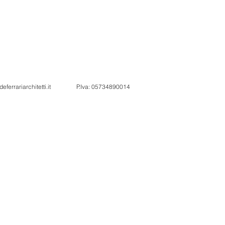
eferrariarchitetti.it
P.Iva: 05734890014