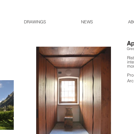
DRAWINGS
NEWS
AB
Ap
Gres
Ris
int
mon
Pro
Arc