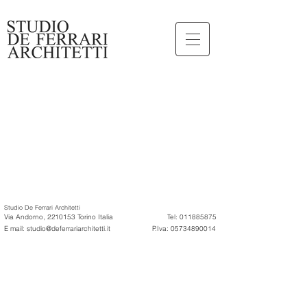
Studio De Ferrari Architetti
Via Andorno, 22
10153 Torino Italia
Tel:
011885875
E mail:
studio@deferrariarchitetti.it
P.Iva:
05734890014